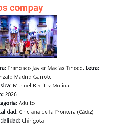
os compay
ra:
Francisco Javier Macías Tinoco,
Letra:
nzalo Madrid Garrote
sica:
Manuel Benitez Molina
o:
2026
egoría:
Adulto
calidad:
Chiclana de la Frontera (Cádiz)
dalidad:
Chirigota