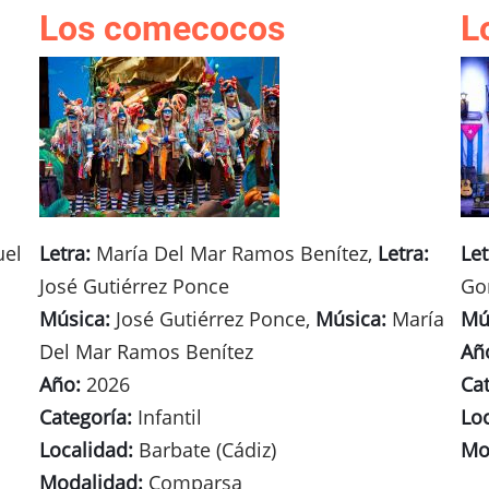
Los comecocos
L
el
Letra:
María Del Mar Ramos Benítez,
Letra:
Let
José Gutiérrez Ponce
Go
Música:
José Gutiérrez Ponce,
Música:
María
Mú
Del Mar Ramos Benítez
Añ
Año:
2026
Cat
Categoría:
Infantil
Lo
Localidad:
Barbate (Cádiz)
Mo
Modalidad:
Comparsa