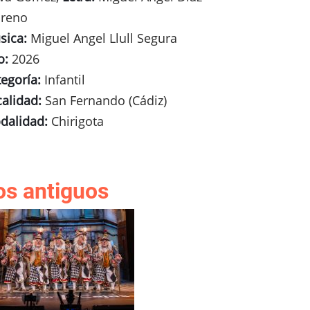
reno
sica:
Miguel Angel Llull Segura
o:
2026
egoría:
Infantil
calidad:
San Fernando (Cádiz)
dalidad:
Chirigota
os antiguos