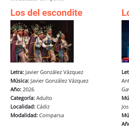
Los del escondite
L
Letra:
Javier González Vázquez
Let
Música:
Javier González Vázquez
An
Año:
2026
Ga
Categoría:
Adulto
Mú
Localidad:
Cádiz
Jo
Modalidad:
Comparsa
Mú
Añ