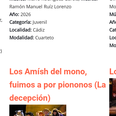
Ramón Manuel Ruíz Lorenzo
Mo
Año:
2026
Mú
,
Categoría:
Juvenil
Añ
Localidad:
Cádiz
Cat
Modalidad:
Cuarteto
Lo
Mo
)
Los Amísh del mono,
L
fuimos a por piononos (La
decepción)