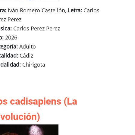
ra:
Iván Romero Castellón,
Letra:
Carlos
rez Perez
sica:
Carlos Perez Perez
o:
2026
egoría:
Adulto
calidad:
Cádiz
dalidad:
Chirigota
os cadisapiens (La
nvolución)