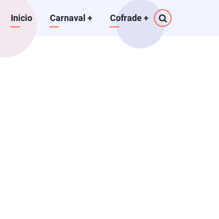
Navegación
Inicio
Carnaval
+
Cofrade
+
principal