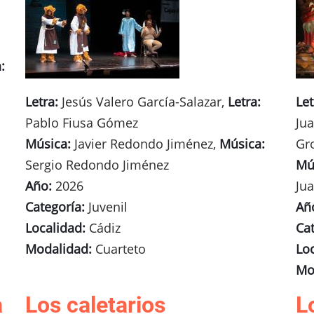
:
Letra:
Jesús Valero García-Salazar,
Letra:
Let
Pablo Fiusa Gómez
Ju
Música:
Javier Redondo Jiménez,
Música:
Gr
Sergio Redondo Jiménez
Mú
Año:
2026
Ju
Categoría:
Juvenil
Añ
Localidad:
Cádiz
Cat
Modalidad:
Cuarteto
Lo
Mo
a
Los caletarios
L