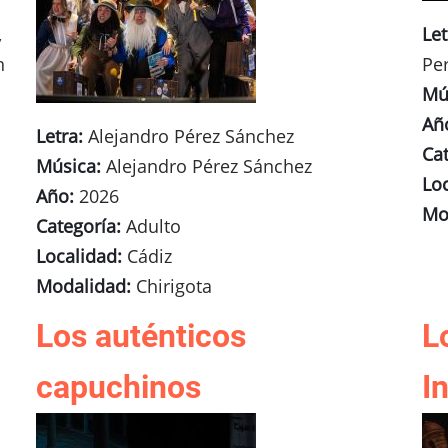
,
Let
n
Pe
Mú
Añ
Letra:
Alejandro Pérez Sánchez
Cat
Música:
Alejandro Pérez Sánchez
Lo
Año:
2026
Mo
Categoría:
Adulto
Localidad:
Cádiz
Modalidad:
Chirigota
Los auténticos
L
capuchinos
I