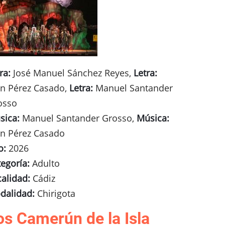
ra:
José Manuel Sánchez Reyes,
Letra:
an Pérez Casado,
Letra:
Manuel Santander
osso
sica:
Manuel Santander Grosso,
Música:
an Pérez Casado
o:
2026
egoría:
Adulto
calidad:
Cádiz
dalidad:
Chirigota
os Camerún de la Isla