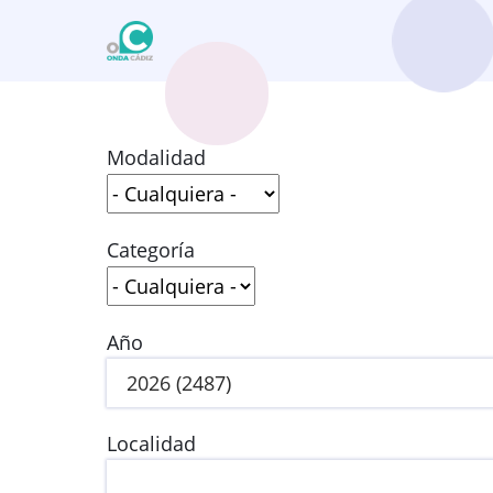
Pasar
al
contenido
principal
Modalidad
Categoría
Año
Localidad