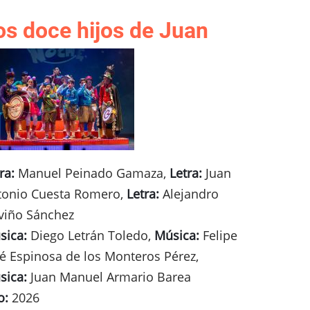
os doce hijos de Juan
ra:
Manuel Peinado Gamaza,
Letra:
Juan
tonio Cuesta Romero,
Letra:
Alejandro
viño Sánchez
sica:
Diego Letrán Toledo,
Música:
Felipe
sé Espinosa de los Monteros Pérez,
sica:
Juan Manuel Armario Barea
o:
2026