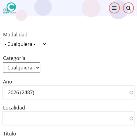
Pasar
al
contenido
principal
Modalidad
Categoría
Año
Localidad
Título