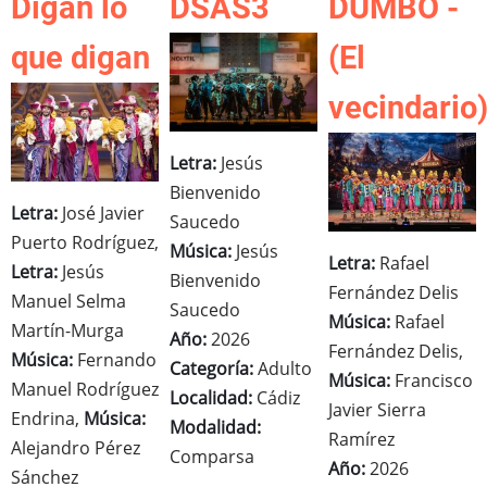
Digan lo
DSAS3
DUMBO -
que digan
(El
vecindario
Letra:
Jesús
Bienvenido
Letra:
José Javier
Saucedo
Puerto Rodríguez,
Música:
Jesús
Letra:
Rafael
Letra:
Jesús
Bienvenido
Fernández Delis
Manuel Selma
Saucedo
Música:
Rafael
Martín-Murga
Año:
2026
Fernández Delis,
Música:
Fernando
Categoría:
Adulto
Música:
Francisco
Manuel Rodríguez
Localidad:
Cádiz
Javier Sierra
Endrina,
Música:
Modalidad:
Ramírez
Alejandro Pérez
Comparsa
Año:
2026
Sánchez