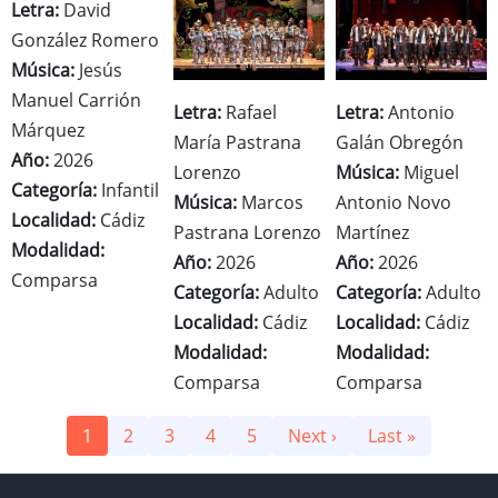
Letra:
David
González Romero
Música:
Jesús
Manuel Carrión
Letra:
Rafael
Letra:
Antonio
Márquez
María Pastrana
Galán Obregón
Año:
2026
Lorenzo
Música:
Miguel
Categoría:
Infantil
Música:
Marcos
Antonio Novo
Localidad:
Cádiz
Pastrana Lorenzo
Martínez
Modalidad:
Año:
2026
Año:
2026
Comparsa
Categoría:
Adulto
Categoría:
Adulto
Localidad:
Cádiz
Localidad:
Cádiz
Modalidad:
Modalidad:
Comparsa
Comparsa
Paginación
Page
1
Page
2
Page
3
Page
4
Page
5
Siguiente
Next ›
Última
Last »
página
página