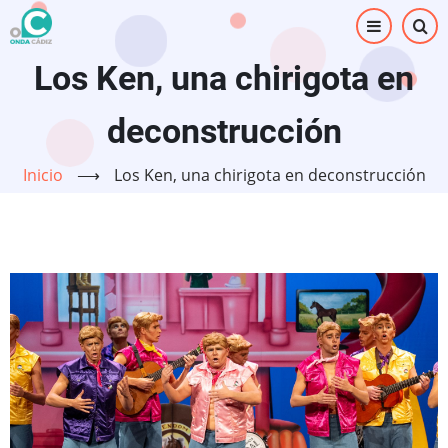
Pasar
al
contenido
Los Ken, una chirigota en
principal
deconstrucción
Inicio
⟶
Los Ken, una chirigota en deconstrucción