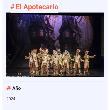
El Apotecario
las
Ilusiones
Año
2024