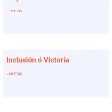
Lee más
sobre
La
palabra
de
Cádiz
Inclusión ó Victoria
Lee más
sobre
Inclusión
ó
Victoria