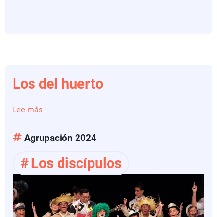
Los
que
tocan
el
cielo
Los del huerto
Lee más
sobre
Los
del
Agrupación 2024
huerto
Los discípulos