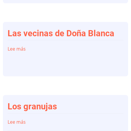
Las vecinas de Doña Blanca
Lee más
sobre
Las
vecinas
de
Doña
Blanca
Los granujas
Lee más
sobre
Los