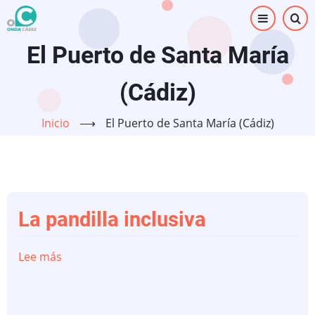
Pasar
al
contenido
El Puerto de Santa María
principal
(Cádiz)
Inicio
⟶
El Puerto de Santa María (Cádiz)
La pandilla inclusiva
Lee más
sobre
La
pandilla
inclusiva