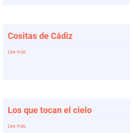
Cositas de Cádiz
Lee más
sobre
Cositas
de
Cádiz
Los que tocan el cielo
Lee más
sobre