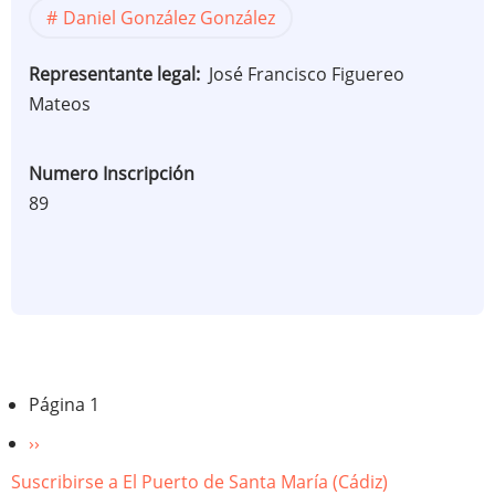
Daniel González González
Representante legal
José Francisco Figuereo
Mateos
Numero Inscripción
89
Paginación
Página 1
Siguiente
››
página
Suscribirse a El Puerto de Santa María (Cádiz)