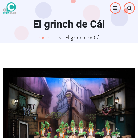
Pasar
al
contenido
El grinch de Cái
principal
Inicio
⟶
El grinch de Cái