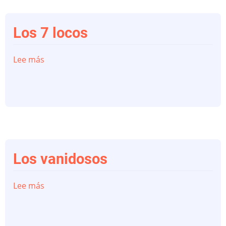
Los 7 locos
Lee más
sobre
Los
7
locos
Los vanidosos
Lee más
sobre
Los
vanidosos