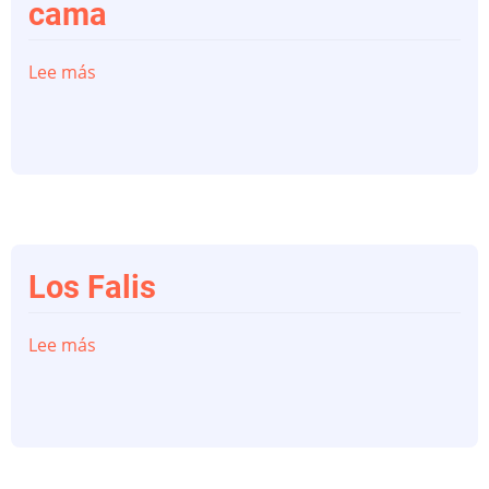
cama
Lee más
sobre
Los
que
se
van
contigo
a
la
Los Falis
cama
Lee más
sobre
Los
Falis