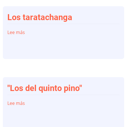
Los taratachanga
Lee más
sobre
Los
taratachanga
"Los del quinto pino"
Lee más
sobre
"Los
del
quinto