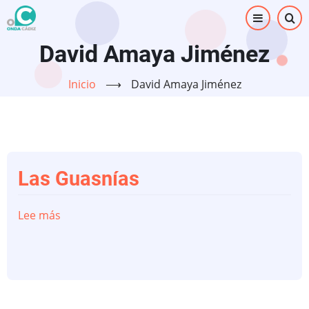
Pasar
al
contenido
David Amaya Jiménez
principal
Inicio
⟶
David Amaya Jiménez
Las Guasnías
Lee más
sobre
Las
Guasnías