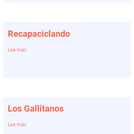
pino"
Recapaciclando
Lee más
sobre
Recapaciclando
Los Gallitanos
Lee más
sobre
Los