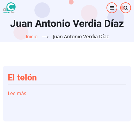
Pasar
al
contenido
Juan Antonio Verdia Díaz
principal
Inicio
⟶
Juan Antonio Verdia Díaz
El telón
Lee más
sobre
El
telón