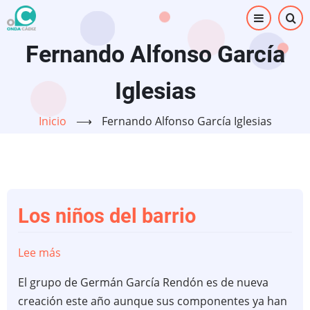
Pasar
al
contenido
Fernando Alfonso García
principal
Iglesias
Inicio
⟶
Fernando Alfonso García Iglesias
Los niños del barrio
Lee más
sobre
Los
El grupo de Germán García Rendón es de nueva
niños
creación este año aunque sus componentes ya han
del