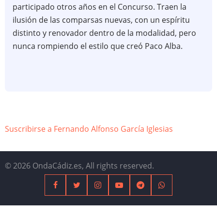
participado otros años en el Concurso. Traen la
barrio
ilusión de las comparsas nuevas, con un espíritu
distinto y renovador dentro de la modalidad, pero
nunca rompiendo el estilo que creó Paco Alba.
Suscribirse a Fernando Alfonso García Iglesias
© 2026 OndaCádiz.es, All rights reserved.