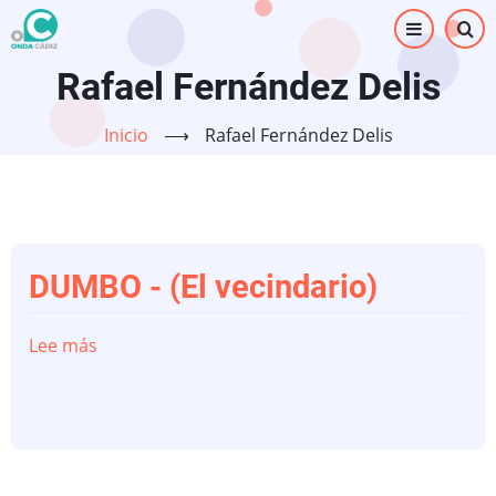
Pasar
al
contenido
Rafael Fernández Delis
principal
Inicio
⟶
Rafael Fernández Delis
DUMBO - (El vecindario)
Lee más
sobre
DUMBO
-
(El
vecindario)