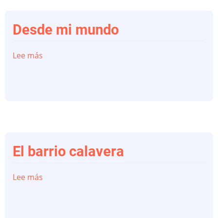
Desde mi mundo
Lee más
sobre
Desde
mi
mundo
El barrio calavera
Lee más
sobre
El
barrio
calavera