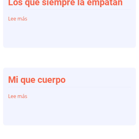
Los que siempre la empatan
Lee más
sobre
Los
que
siempre
la
empatan
Mi que cuerpo
Lee más
sobre
Mi
que
cuerpo