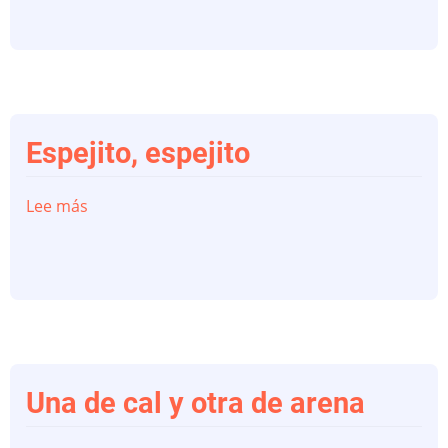
de
baile:
Aprende
con
Joselito
y
Espejito, espejito
sus
tres
Lee más
sobre
modelitos
Espejito,
espejito
Una de cal y otra de arena