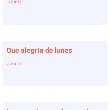
Lee más
sobre
Una
de
cal
y
otra
de
arena
Que alegría de lunes
Lee más
sobre
Que
alegría
de
lunes