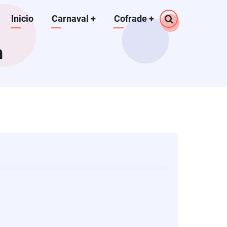
Navegación
Inicio
Carnaval
+
Cofrade
+
principal
n