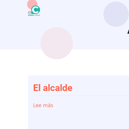
Pasar
al
contenido
principal
El alcalde
Lee más
sobre
El
alcalde