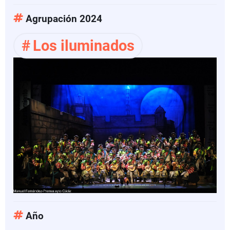
Las
entrañas
Agrupación 2024
de
Los iluminados
Cádiz
Año