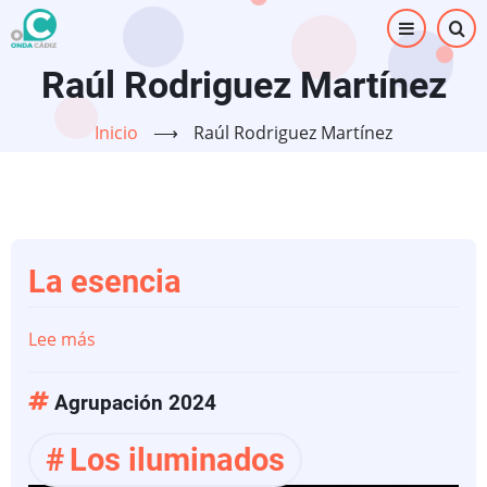
Pasar
al
contenido
Raúl Rodriguez Martínez
principal
Inicio
⟶
Raúl Rodriguez Martínez
La esencia
Lee más
sobre
La
esencia
Agrupación 2024
Los iluminados