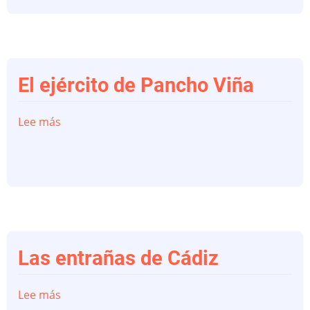
El ejército de Pancho Viña
Lee más
sobre
El
ejército
de
Pancho
Viña
Las entrañas de Cádiz
Lee más
sobre