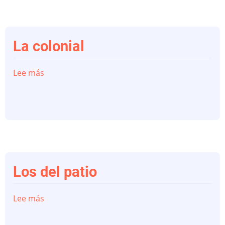
La colonial
Lee más
sobre
La
colonial
Los del patio
Lee más
sobre
Los