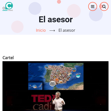
Pasar
al
contenido
El asesor
principal
Inicio
⟶
El asesor
Cartel