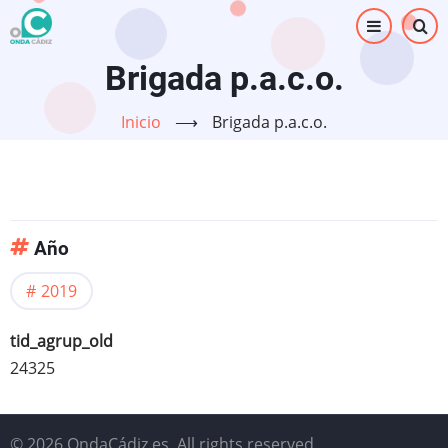
Pasar
al
contenido
Brigada p.a.c.o.
principal
Inicio
⟶
Brigada p.a.c.o.
Año
2019
tid_agrup_old
24325
© 2026 OndaCádiz.es, All rights reserved.