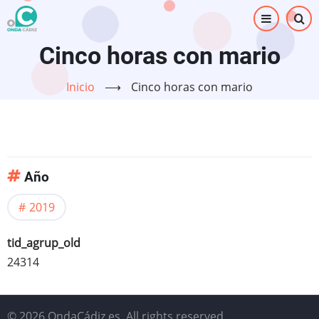
Pasar
al
contenido
Cinco horas con mario
principal
Inicio
⟶
Cinco horas con mario
Año
2019
tid_agrup_old
24314
© 2026 OndaCádiz.es, All rights reserved.