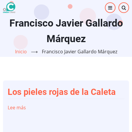
Pasar
al
contenido
Francisco Javier Gallardo
principal
Márquez
Inicio
⟶
Francisco Javier Gallardo Márquez
Los pieles rojas de la Caleta
Lee más
sobre
Los
pieles
rojas