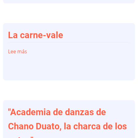
de
la
Caleta
La carne-vale
Lee más
sobre
La
carne-
vale
"Academia de danzas de
Chano Duato, la charca de los