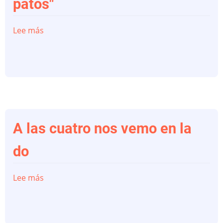
patos"
Lee más
sobre
"Academia
de
danzas
de
Chano
Duato,
la
A las cuatro nos vemo en la
charca
do
de
los
Lee más
sobre
patos"
A
las
cuatro