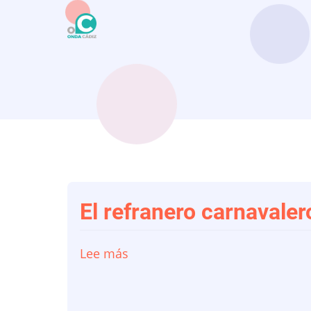
Pasar
al
contenido
principal
El refranero carnavaler
Lee más
sobre
El
refranero