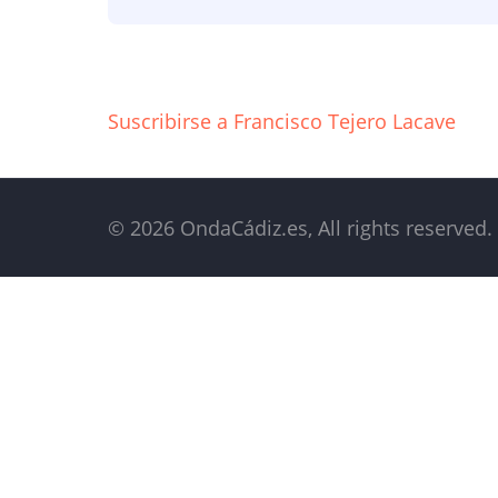
carnavalero
Suscribirse a Francisco Tejero Lacave
© 2026 OndaCádiz.es, All rights reserved.