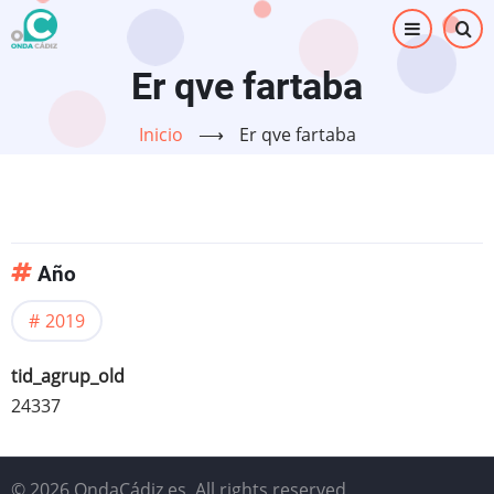
Pasar
al
contenido
Er qve fartaba
principal
Inicio
⟶
Er qve fartaba
Año
2019
tid_agrup_old
24337
© 2026 OndaCádiz.es, All rights reserved.