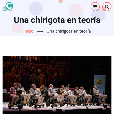
Pasar
al
contenido
Una chirigota en teoría
principal
Inicio
⟶
Una chirigota en teoría