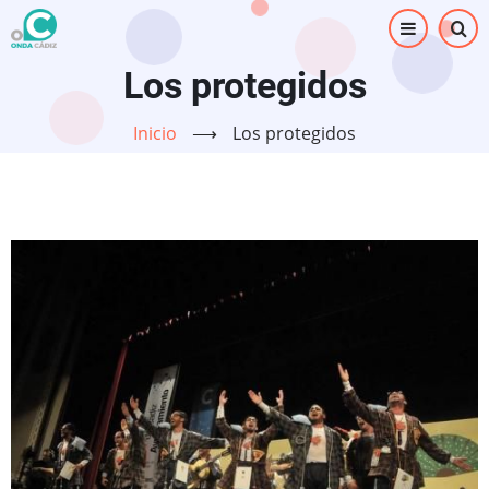
Pasar
al
contenido
Los protegidos
principal
Inicio
⟶
Los protegidos