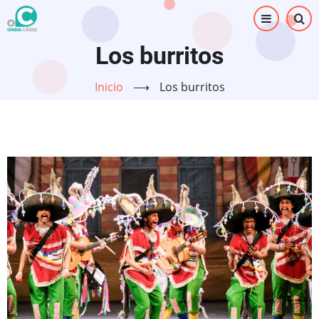
Pasar
al
contenido
Los burritos
principal
Inicio
⟶
Los burritos