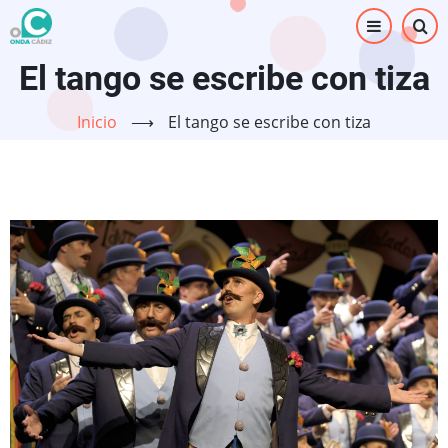
Pasar
al
contenido
El tango se escribe con tiza
principal
Inicio
⟶
El tango se escribe con tiza