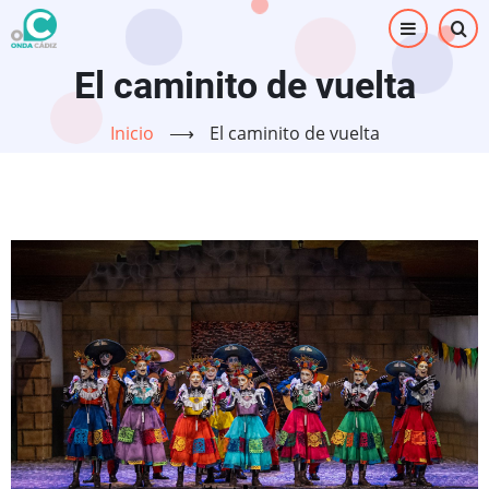
Pasar
al
contenido
El caminito de vuelta
principal
Inicio
⟶
El caminito de vuelta